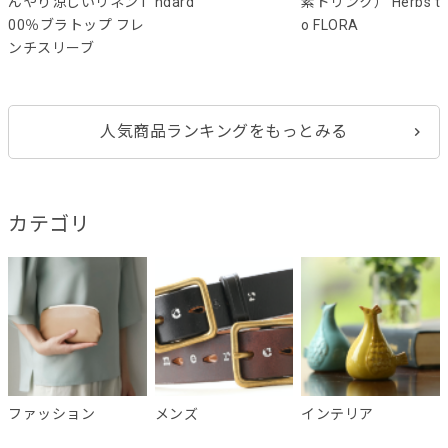
んやり涼しいリネン1
ndard
素ドリンク） Herbs t
00％ブラトップ フレ
o FLORA
ンチスリーブ
人気商品ランキングをもっとみる
カテゴリ
ファッション
メンズ
インテリア