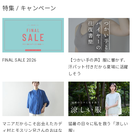
特集 / キャンペーン
FINAL SALE 2026
【つかい手の声】服に響かず、
汗パット付きだから夏場に活躍
しそう
マニアだからこそ出会えたカデ
猛暑の日々に私を救う「涼しい
ィ村とモスリン兄さんのおはな
服」