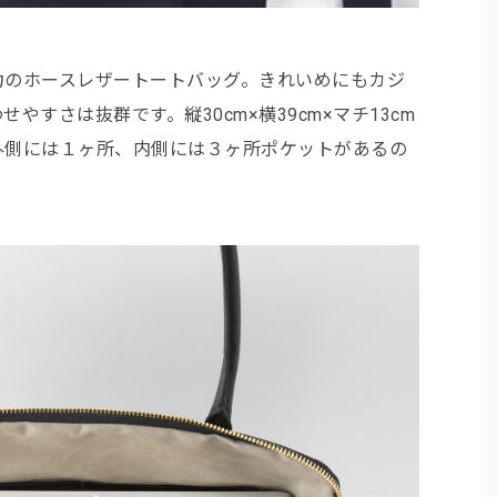
力のホースレザートートバッグ。きれいめにもカジ
すさは抜群です。縦30cm×横39cm×マチ13cm
外側には１ヶ所、内側には３ヶ所ポケットがあるの