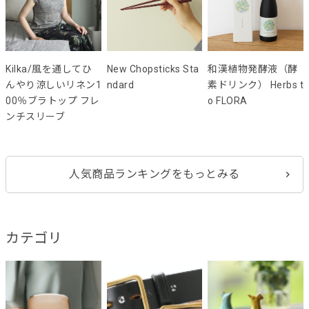
Kilka/風を通してひ
New Chopsticks Sta
和漢植物発酵液（酵
んやり涼しいリネン1
ndard
素ドリンク） Herbs t
00％ブラトップ フレ
o FLORA
ンチスリーブ
人気商品ランキングをもっとみる
カテゴリ