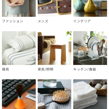
ファッション
メンズ
インテリア
寝具
家具/照明
キッチン/食器