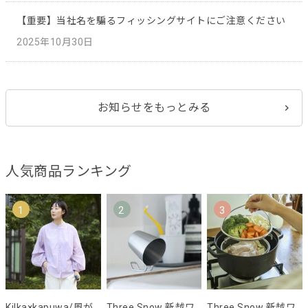
【重要】当社名を騙るフィッシングサイトにご注意ください
2025年10月30日
お知らせをもっとみる
人気商品ランキング
1
2
3
Kilka×kapuwa/風が
Three Snow 新越ワ
Three Snow 新越ワ