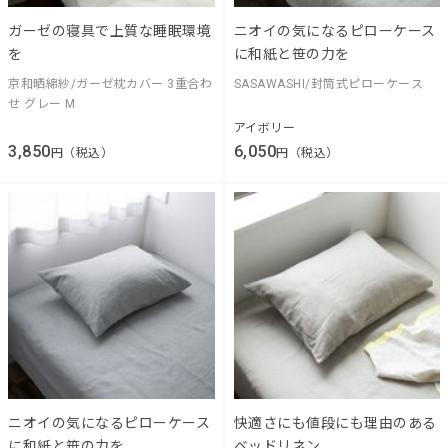
ガーゼの寝具で上質な睡眠環境
ニオイの気になるピローケース
を
に和紙と笹の力を
京和晒綿紗/ガーゼ枕カバー 3重合わ
SASAWASHI/封筒式ピローケース
せ グレー M
アイボリー
3,850
6,050
円（税込）
円（税込）
ニオイの気になるピローケース
快適さにも値段にも理由のある
に和紙と笹の力を
ベッドリネン