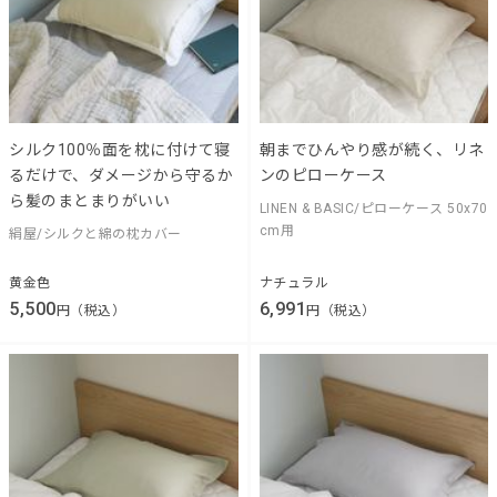
シルク100％面を枕に付けて寝
朝までひんやり感が続く、リネ
るだけで、ダメージから守るか
ンのピローケース
ら髪のまとまりがいい
LINEN & BASIC/ピローケース 50x70
cm用
絹屋/シルクと綿の枕カバー
黄金色
ナチュラル
5,500
6,991
円（税込）
円（税込）