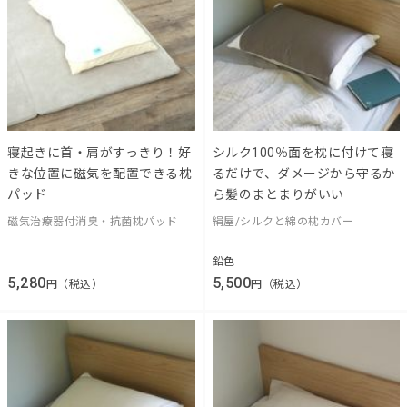
寝起きに首・肩がすっきり！好
シルク100％面を枕に付けて寝
きな位置に磁気を配置できる枕
るだけで、ダメージから守るか
パッド
ら髪のまとまりがいい
磁気治療器付消臭・抗菌枕パッド
絹屋/シルクと綿の枕カバー
鉛色
5,280
5,500
円（税込）
円（税込）