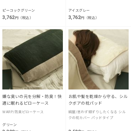
ピーコックグリーン
アイスグレー
3,762
3,762
円（税込）
円（税込）
嫌な臭いの元を分解・防臭！快
お肌や髪を乾燥から守る、シル
適に眠れるピローケース
クボアの枕パッド
WARP/防臭ピローケース
絹屋/思わず頬ずりしたくなる シル
クの枕カバー パッドタイプ
グリーン