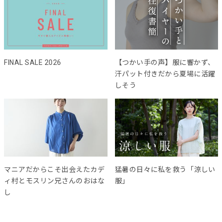
FINAL SALE 2026
【つかい手の声】服に響かず、
汗パット付きだから夏場に活躍
しそう
マニアだからこそ出会えたカデ
猛暑の日々に私を救う「涼しい
ィ村とモスリン兄さんのおはな
服」
し