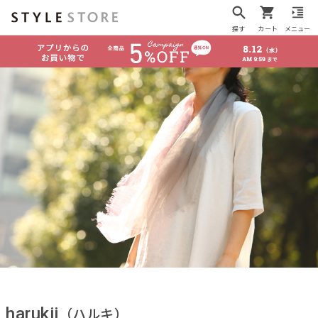
探す
カート
メニュー
harukii
（ハルキ）