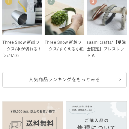
1
2
3
Three Snow 新越ワ
Three Snow 新越ワ
saami crafts/【受注
ークス/水が切れる！
ークス/すくえる小皿
会限定】ブレスレッ
うがいカ
ト A
人気商品ランキングをもっとみる