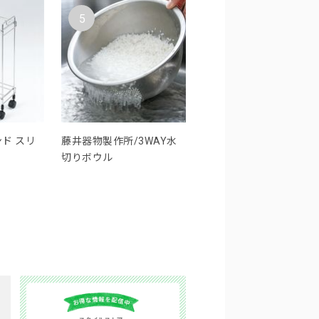
5
ド スリ
藤井器物製作所/3WAY水
切りボウル