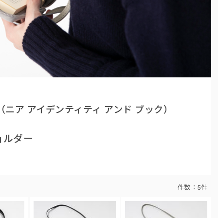
（ニア アイデンティティ アンド ブック）
ョルダー
件数：
5件