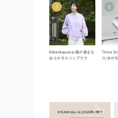
1
2
Kilka×kapuwa/風が通るな
Three 
めらかモスリンブラウ
ス/水が