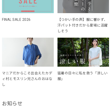
FINAL SALE 2026
【つかい手の声】服に響かず、
汗パット付きだから夏場に活躍
しそう
マニアだからこそ出会えたカデ
猛暑の日々に私を救う「涼しい
ィ村とモスリン兄さんのおはな
服」
し
お知らせ