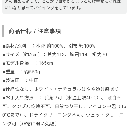
アの商品によって、どこかで誰かがちょっとだけ幸せになれば
いいなと思ってバイイングをしています。
商品仕様 / 注意事項
■素材/原料 ：本体 麻100%、別布 綿100%
■サイズ（約/cm）：着丈113、胸囲114、裄丈70
■モデル身長 ：165cm
■重量 ：約550g
■製造国 ：中国
■伸縮性なし、ホワイト・ナチュラルはやや透け感あり
■お手入れ方法 ：手洗い可（水温上限40℃）、 漂白不
可、タンブル乾燥不可、日陰つり干し、アイロン中温（16
0℃まで）、ドライクリーニング不可、ウェットクリーニ
ング可（非常に弱い処理）