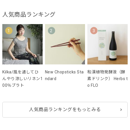
人気商品ランキング
1
2
3
Kilka/風を通してひ
New Chopsticks Sta
和漢植物発酵液（酵
んやり涼しいリネン1
ndard
素ドリンク） Herbs t
00％ブラト
o FLO
人気商品ランキングをもっとみる