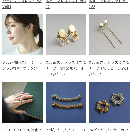
限定】ブレスレット AZ
限定】ブレスレット AL0
限定】ブレスレット AE
V051
12
022
Ouca/楕円ストーン＋リ
Ouca/ステンレスミニモ
Ouca/ステンレスミニモ
ング2wayイヤリング
チーフ＋3粒淡水パール
チーフ＋細チェーン2wa
2wayピアス
yピアス
STELLA CIFFON/淡水パ
inch"/ビーズブローチ DI
inch"/ビーズイヤーカフ