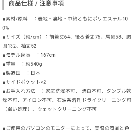
商品仕様 / 注意事項
■素材/原料 ：表地・裏地・中綿ともにポリエステル10
0%
■サイズ（約/cm）：前着丈64、後ろ着丈76、肩幅58、胸
囲132、袖丈52
■モデル身長 ：167cm
■重量 ：約540g
■製造国 ：日本
■サイドポケット×2
■お手入れ方法 ：家庭洗濯不可、 漂白不可、タンブル乾
燥不可、アイロン不可、石油系溶剤ドライクリーニング可
（弱い処理）、ウェットクリーニング不可
■ご使用のパソコンのモニターによって、実際の商品と色