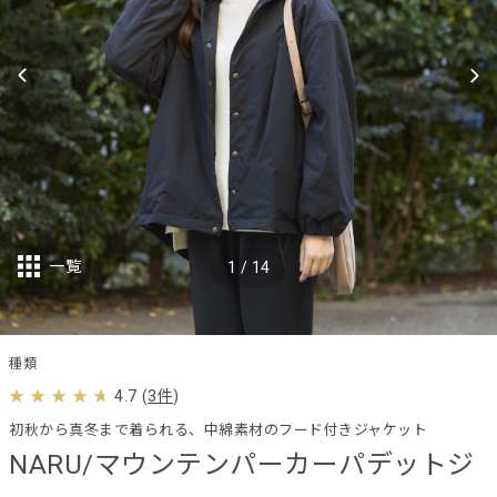
一覧
1
/
14
種類
4.7
(
3件
)
初秋から真冬まで着られる、中綿素材のフード付きジャケット
NARU/マウンテンパーカーパデットジ