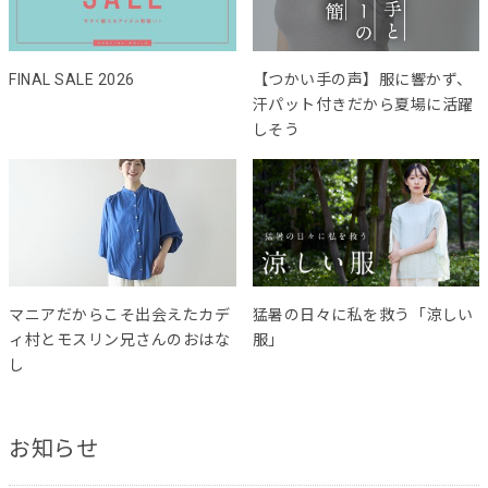
FINAL SALE 2026
【つかい手の声】服に響かず、
汗パット付きだから夏場に活躍
しそう
マニアだからこそ出会えたカデ
猛暑の日々に私を救う「涼しい
ィ村とモスリン兄さんのおはな
服」
し
お知らせ