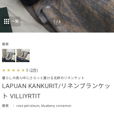
一覧
1
/
6
種類
5
(
2件
)
暮らしの真ん中にさらっと置ける北欧のリネンケット
LAPUAN KANKURIT/リネンブランケッ
ト VILLIYRTIT
種類
： rose petroleum, blueberry cinnamon