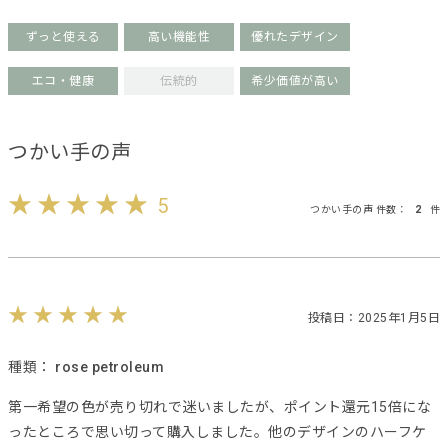
ずっと使える
高い機能性
優れたデザイン
エコ・健康
伝統的
希少価値が高い
つかい手の声
5
つかい手の声 件数：
2
件
投稿日：2025年1月5日
種類：
rose petroleum
第一希望の色が売り切れで迷いましたが、ポイント還元15倍にな
ったところで思い切って購入しました。他のデザインのハーフケ