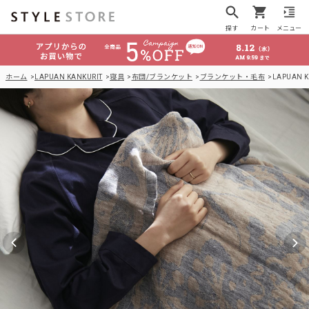
探す
カート
メニュー
ホーム
LAPUAN KANKURIT
寝具
布団/ブランケット
ブランケット・毛布
LAPUAN 