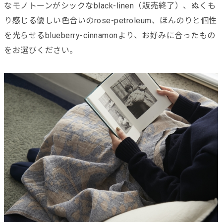
なモノトーンがシックなblack-linen（販売終了）、ぬくも
り感じる優しい色合いのrose-petroleum、ほんのりと個性
を光らせるblueberry-cinnamonより、お好みに合ったもの
をお選びください。