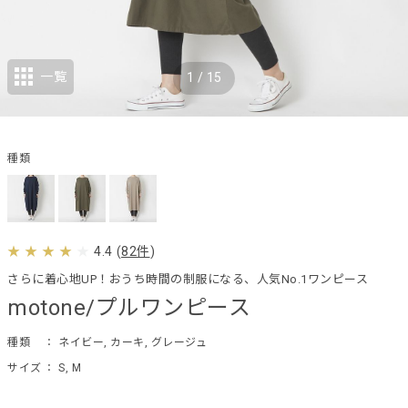
一覧
1
/
15
種類
4.4
(
82件
)
さらに着心地UP！おうち時間の制服になる、人気No.1ワンピース
motone/プルワンピース
種類
： ネイビー, カーキ, グレージュ
サイズ
： S, M