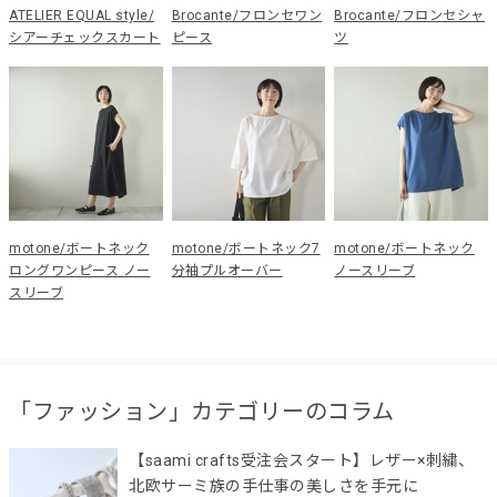
ATELIER EQUAL style/
Brocante/フロンセワン
Brocante/フロンセシャ
シアーチェックスカート
ピース
ツ
motone/ボートネック
motone/ボートネック7
motone/ボートネック
ロングワンピース ノー
分袖プルオーバー
ノースリーブ
スリーブ
「ファッション」カテゴリーのコラム
【saami crafts受注会スタート】レザー×刺繍、
北欧サーミ族の手仕事の美しさを手元に