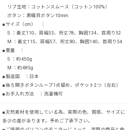
リブ生地：コットンスムース（コットン100%）
ボタン：黒蝶貝ボタン10mm
■サイズ（cm） ：
S ：着丈110、肩幅53、裄丈78、胸囲134、首周り52
M ：着丈115、肩幅57、裄丈80、胸囲140、首周り54
■重量 ：
S ：約450g
M ：約485g
■製造国 ：日本
■後ろ開きボタンループ1点留め、ポケット2つ（左右）
■お手入れ方法 ：洗濯機可
■天然素材を使用している為、実際の色、質感、サイズに
多少の差があります。予めご了承下さい。
■ご使用のパソコンのモニターによって、実際の商品と色