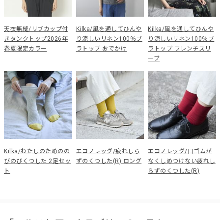
天衣無縫/リブカップ付
Kilka/風を通してひんや
Kilka/風を通してひんや
きタンクトップ2026年
り涼しいリネン100％ブ
り涼しいリネン100％ブ
春夏限定カラー
ラトップ おでかけ
ラトップ フレンチスリ
ーブ
Kilka/わたしのためのの
エコノレッグ/疲れしら
エコノレッグ/口ゴムが
びのびくつした 2足セッ
ずのくつした(R) ロング
なくしめつけない疲れし
ト
らずのくつした(R)