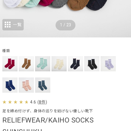
一覧
1
/
23
種類
4.6
(
8件
)
足を締め付けず、身体の巡りを妨げない優しい靴下
RELIEFWEAR/KAIHO SOCKS