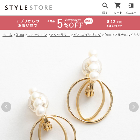
探す
カート
メニュー
ホーム
Ouca
ファッション
アクセサリー
ピアス/イヤリング
Ouca/マルチwayイ