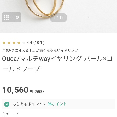
一覧
1
/
13
4.4
(
10件
)
全5通りに使える！耳が痛くならないイヤリング
Ouca/マルチwayイヤリング パール×ゴ
ールドフープ
10,560
円（税込）
もらえるポイント：
96ポイント
在庫
： 4