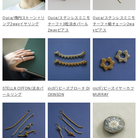
Ouca/楕円ストーン＋リ
Ouca/ステンレスミニモ
Ouca/ステンレスミニモ
ング2wayイヤリング
チーフ＋3粒淡水パール
チーフ＋細チェーン2wa
2wayピアス
yピアス
STELLA CIFFON/淡水パ
inch"/ビーズブローチ DI
inch"/ビーズイヤーカフ
ールリング
CKINSON
MURRAY