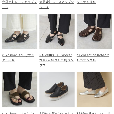
会限定】レースアップブ
会限定】レースアップシ
ットサンダル
ーツ
ューズ
yuko imanishi＋/サン
RABOKIGOSHI works/
b9 collection Kobe/グ
ダルSERI
本革2WAYグルカ風パン
ルカサンダル
プス
yuko imanishi＋/サン
SAYA/本革インヒールス
TRAD+/撥水ソフトレザ