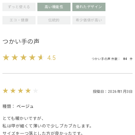
ずっと使える
高い機能性
優れたデザイン
エコ・健康
伝統的
希少価値が高い
つかい手の声
4.5
つかい手の声 件数：
84
件
投稿日：2026年1月3日
種類：
ベージュ
とても暖かいですが、
私は甲が細くて薄いので少しブカブカします。
サイズを一つ落とした方が良かったです。