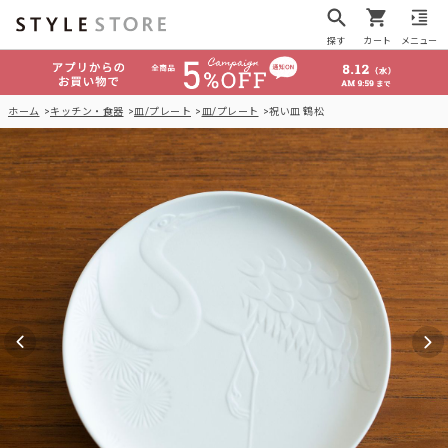
探す
カート
メニュー
ホーム
キッチン・食器
皿/プレート
皿/プレート
祝い皿 鶴松