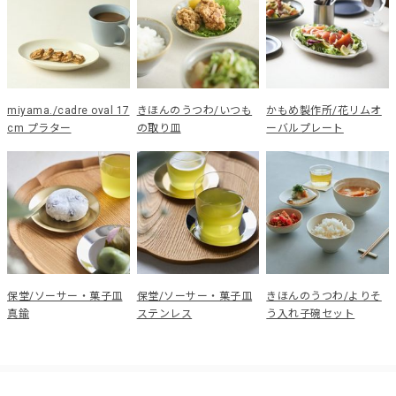
miyama./cadre oval 17
きほんのうつわ/いつも
かもめ製作所/花リムオ
cm プラター
の取り皿
ーバルプレート
保堂/ソーサー・菓子皿
保堂/ソーサー・菓子皿
きほんのうつわ/よりそ
真鍮
ステンレス
う入れ子碗セット