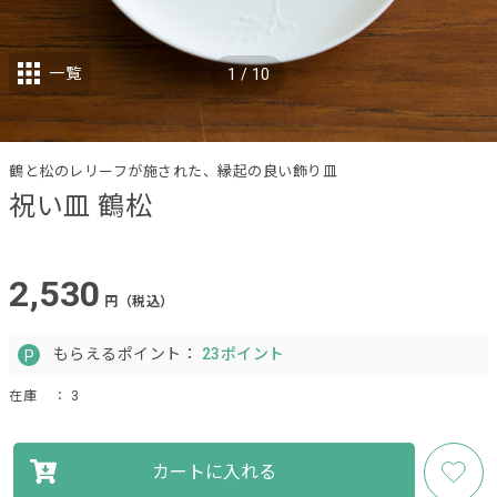
一覧
1
/
10
鶴と松のレリーフが施された、縁起の良い飾り皿
祝い皿 鶴松
2,530
円（税込）
もらえるポイント：
23ポイント
在庫
： 3
カートに入れる