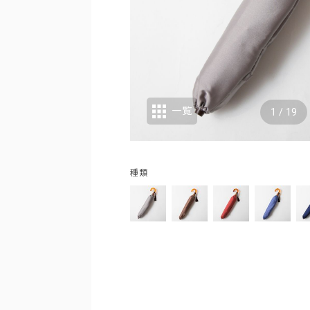
一覧
1
/
19
キィアクア
種類