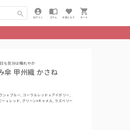
ログイン
コラム
お気に入り
カート
日も気分は晴れやか
み傘 甲州織 かさね
ラウンｘブルー, コーラルレッドｘアイボリー,
ーｘレッド, グリーン×キャメル, ラズベリー