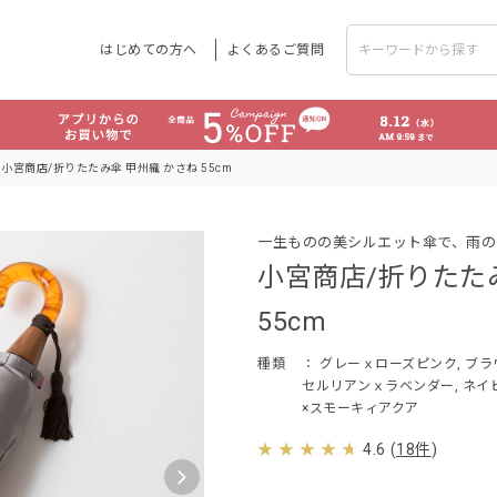
はじめての方へ
よくあるご質問
小宮商店/折りたたみ傘 甲州織 かさね 55cm
一生ものの美シルエット傘で、雨の
小宮商店/折りたた
55cm
種類
： グレーｘローズピンク, ブ
セルリアンｘラベンダー, ネイビ
×スモーキィアクア
4.6
(
18件
)