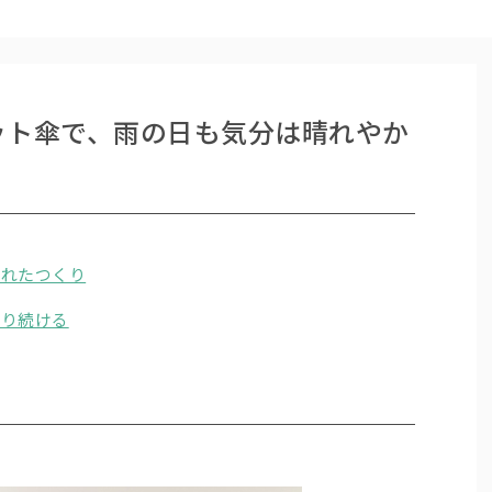
ット傘で、雨の日も気分は晴れやか
られたつくり
作り続ける