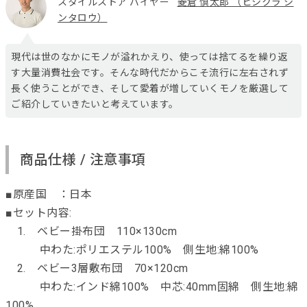
スタイルストア バイヤー
菱倉 慎太郎 （ヒシクラ シ
ンタロウ）
現代は世のなかにモノが溢れかえり、使っては捨てるを繰り返
す大量消費社会です。そんな時代だからこそ流行に左右されず
長く使うことができ、そして愛着が増していくモノを厳選して
ご紹介していきたいと考えています。
商品仕様 / 注意事項
■原産国 ：日本
■セット内容:
1. ベビー掛布団 110×130cm
中わた:ポリエステル100% 側生地:綿100%
2. ベビー3層敷布団 70×120cm
中わた:インド綿100% 中芯:40mm固綿 側生地:綿
100%