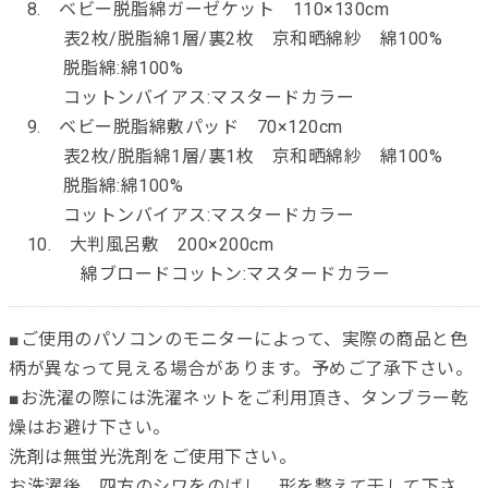
8. ベビー脱脂綿ガーゼケット 110×130cm
表2枚/脱脂綿1層/裏2枚 京和晒綿紗 綿100%
脱脂綿:綿100%
コットンバイアス:マスタードカラー
9. ベビー脱脂綿敷パッド 70×120cm
表2枚/脱脂綿1層/裏1枚 京和晒綿紗 綿100%
脱脂綿:綿100%
コットンバイアス:マスタードカラー
10. 大判風呂敷 200×200cm
綿ブロードコットン:マスタードカラー
■ご使用のパソコンのモニターによって、実際の商品と色
柄が異なって見える場合があります。予めご了承下さい。
■お洗濯の際には洗濯ネットをご利用頂き、タンブラー乾
燥はお避け下さい。
洗剤は無蛍光洗剤をご使用下さい。
お洗濯後、四方のシワをのばし、形を整えて干して下さ