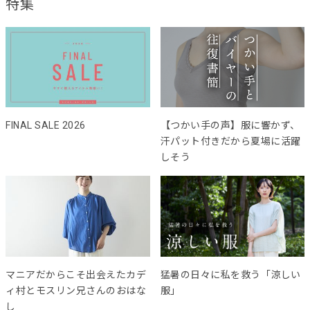
特集
FINAL SALE 2026
【つかい手の声】服に響かず、
汗パット付きだから夏場に活躍
しそう
マニアだからこそ出会えたカデ
猛暑の日々に私を救う「涼しい
ィ村とモスリン兄さんのおはな
服」
し