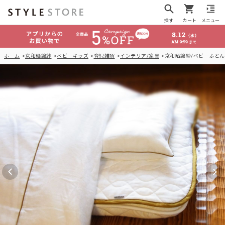
探す
カート
メニュー
ホーム
京和晒綿紗
ベビーキッズ
育児雑貨
インテリア/家具
京和晒綿紗/ベビーふとん