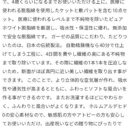
で、4歳くらいになるまでお使いいただける上に、医療に
使われる脱脂綿を使用したケットと敷パットを含む10点セ
ット。 医療に使われるレベルまで不純物を除いたピュア
ホワイト脱脂綿を厳選し、吸水性・保温性に優れ、無添加
で安全な脱脂綿です。 ガーゼの品質にこだわり、たどりつ
いたのは、日本の伝統製法。 自動精錬機なら40分で仕上
げてしまう工程に、4日間を費やし繊維の奥にある不純物
まで取り除いています。その際に繊維の1本1本を圧迫しな
いため、断面がほぼ真円に近い美しい繊維を取り出す事が
できます。 このことで、より立体的な空気層が作れ、吸水
性や通気性が高まるとともに、ふわっとソフトな風合いを
作る事ができるのです。 またお洗濯するほどにやわらか
く、ふんわりと風合いがよくなります。 ホルムアルデヒド
0の安心素材なので、敏感肌の方やアトピーの方も安心し
てお使いいただけ、出産祝いなどの贈り物にぴったりで