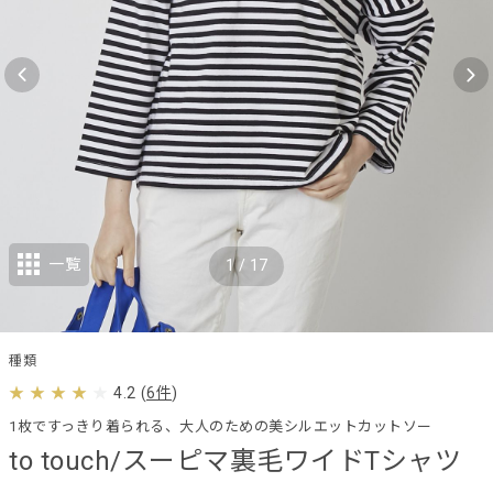
一覧
1
/
17
種類
4.2
(
6件
)
1枚ですっきり着られる、大人のための美シルエットカットソー
to touch/スーピマ裏毛ワイドTシャツ