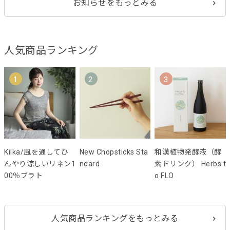
お知らせをもっとみる
人気商品ランキング
1
2
3
Kilka/風を通してひ
New Chopsticks Sta
和漢植物発酵液（酵
んやり涼しいリネン1
ndard
素ドリンク） Herbs t
00％ブラト
o FLO
人気商品ランキングをもっとみる