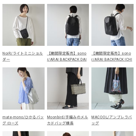
NoiR/ライトミニショル
【期間限定販売】sono
【期間限定販売】sono
ダー
r/ARAI BACKPACK DAI
r/ARAI BACKPACK ICHI
mate-mono/ひかるバッ
Moonbird/手編みのメル
MACOOL/アンブレラバ
グ ローズ
カドバッグ横長
ッグ