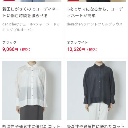
着回しがきくのでコーディネー
1枚でサマになるから、コーデ
トに悩む時間を減らせる
ィネートが簡単
denicher/チュール×ジャージードッ
denicher/フロントフリルブラウス
キングプルオーバー
ブラック
オフホワイト
9,086
10,626
円（税込）
円（税込）
吸湿性や通気性に優れたコット
吸湿性や通気性に優れたコット