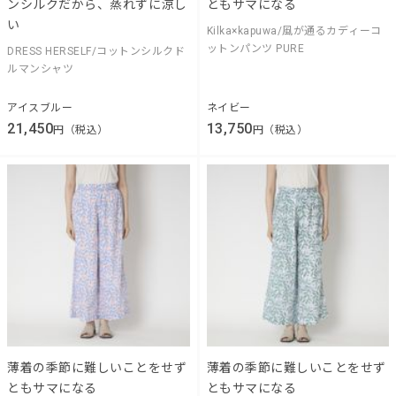
ンシルクだから、蒸れずに涼し
ともサマになる
い
Kilka×kapuwa/風が通るカディーコ
ットンパンツ PURE
DRESS HERSELF/コットンシルクド
ルマンシャツ
アイスブルー
ネイビー
21,450
13,750
円（税込）
円（税込）
薄着の季節に難しいことをせず
薄着の季節に難しいことをせず
ともサマになる
ともサマになる