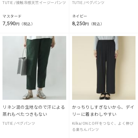
TUTIE./接触冷感天竺イージーパンツ
TUTIE./ペグパンツ
マスタード
ネイビー
7,590
8,250
円（税込）
円（税込）
リネン混の生地なので汗による
かっちりしすぎないから、デイ
蒸れもべたつきもない
リーに着まわしやすい
TUTIE./ペグパンツ
Kilka/ONとOFFをつなぐ、よく伸び
る楽ちんパンツ