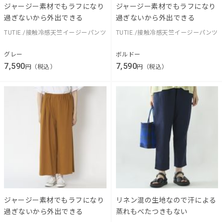
ジャージー素材でもラフになり
ジャージー素材でもラフになり
過ぎないから外出できる
過ぎないから外出できる
TUTIE./接触冷感天竺イージーパンツ
TUTIE./接触冷感天竺イージーパンツ
グレー
ボルドー
7,590
7,590
円（税込）
円（税込）
ジャージー素材でもラフになり
リネン混の生地なので汗による
過ぎないから外出できる
蒸れもべたつきもない