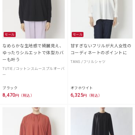
セール
セール
なめらかな生地感で綺麗見え、
甘すぎないフリルが大人女性の
ゆったりシルエットで体型カバ
コーディネートのポイントに
ーも叶う
TANG./フリルシャツ
TUTIE./コットンスムースプルオーバ
ー
ブラック
オフホワイト
8,470
6,325
円（税込）
円（税込）