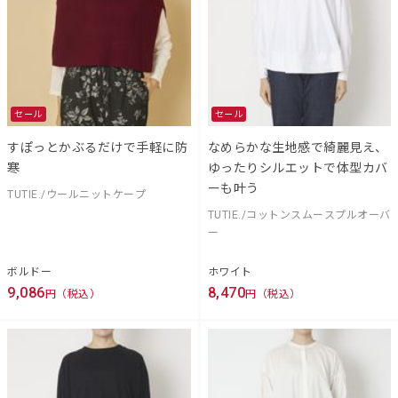
セール
セール
すぽっとかぶるだけで手軽に防
なめらかな生地感で綺麗見え、
寒
ゆったりシルエットで体型カバ
ーも叶う
TUTIE./ウールニットケープ
TUTIE./コットンスムースプルオーバ
ー
ボルドー
ホワイト
9,086
8,470
円（税込）
円（税込）