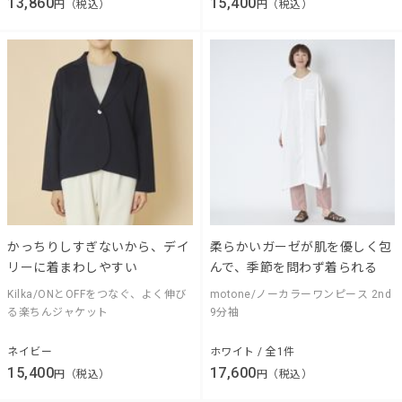
13,860
15,400
円（税込）
円（税込）
かっちりしすぎないから、デイ
柔らかいガーゼが肌を優しく包
リーに着まわしやすい
んで、季節を問わず着られる
Kilka/ONとOFFをつなぐ、よく伸び
motone/ノーカラーワンピース 2nd
る楽ちんジャケット
9分袖
ネイビー
ホワイト / 全1件
15,400
17,600
円（税込）
円（税込）